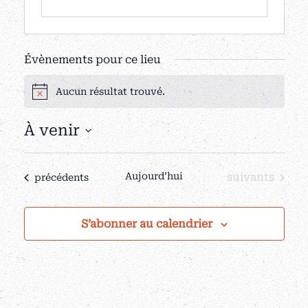
Évènements pour ce lieu
Aucun résultat trouvé.
Notice
À venir
Sélectionnez
une
Évènements
Aujourd’hui
suivants
Évènements
précédents
date.
S’abonner au calendrier