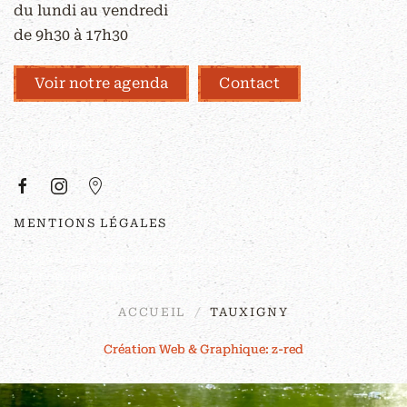
du lundi au vendredi
de 9h30 à 17h30
Voir notre agenda
Contact
À PROPOS
MENTIONS LÉGALES
©
2026
Couleurs Sauvages. Tous droits
réservés. Site réalisé par
z-red
.
ACCUEIL
TAUXIGNY
Création Web & Graphique: z-red