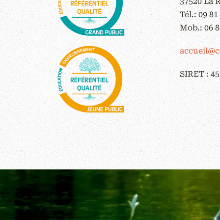
37520 La 
Tél.:
09 81
Mob.:
06 8
accueil@c
SIRET : 45