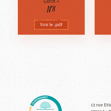
Lérot »
N°8
Voir le .pdf
CONTACT
13 rue Et