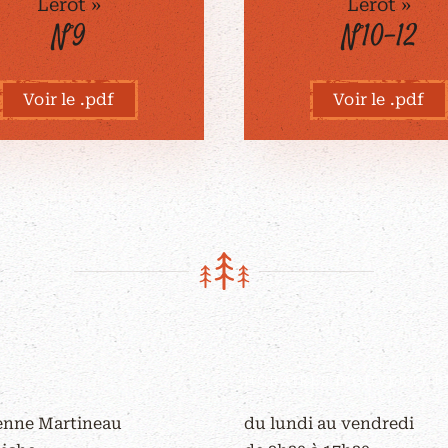
Lérot »
Lérot »
N°9
N°10-12
Voir le .pdf
Voir le .pdf
HORAIRES D'OUVERTUR
ienne Martineau
du lundi au vendredi