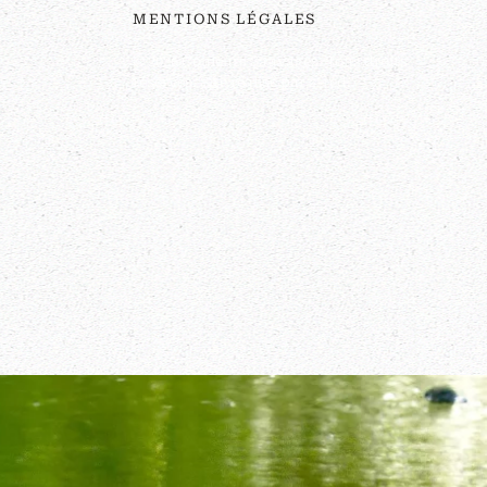
MENTIONS LÉGALES
©
2026
Couleurs Sauvages. Tous droits
réservés. Site réalisé par
z-red
.