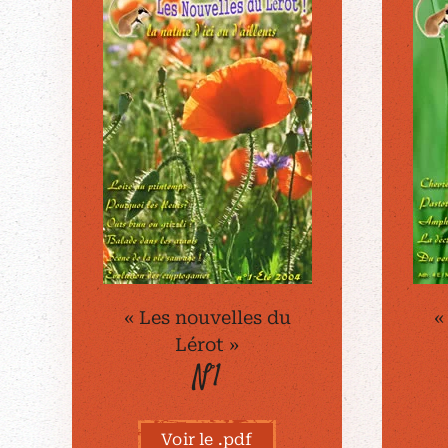
« Les nouvelles du
«
Lérot »
N°1
Voir le .pdf