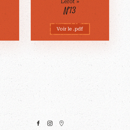
Lérot »
N°13
Voir le .pdf
E
À PROPOS