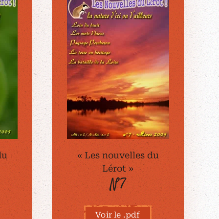
du
« Les nouvelles du
Lérot »
N°7
Voir le .pdf