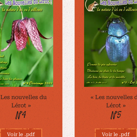
 Les nouvelles du
« Les nouvelles 
Lérot »
Lérot »
N°4
N°5
Voir le .pdf
Voir le .pdf