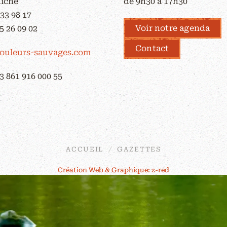
Riche
de 9h30 à 17h30
 33 98 17
Voir notre agenda
5 26 09 02
Contact
ouleurs-sauvages.com
3 861 916 000 55
ACCUEIL
GAZETTES
Création Web & Graphique: z-red