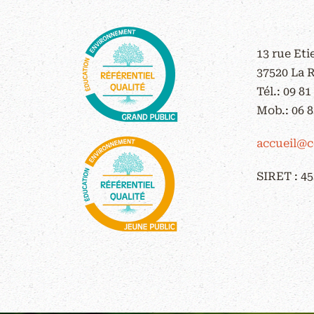
CONTACT
13 rue Et
37520 La 
Tél.:
09 81
Mob.:
06 8
accueil@c
SIRET : 45