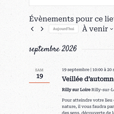
Évènements pour ce lie
À venir
Aujourd’hui
Sélectionnez
une
septembre 2026
date.
19 septembre | 10:00
à
20 
SAM
19
Veillée d’automn
Rilly sur Loire
Rilly-sur-L
Pour atteindre votre lieu 
nature, il vous faudra pa
des sens, découverte de l