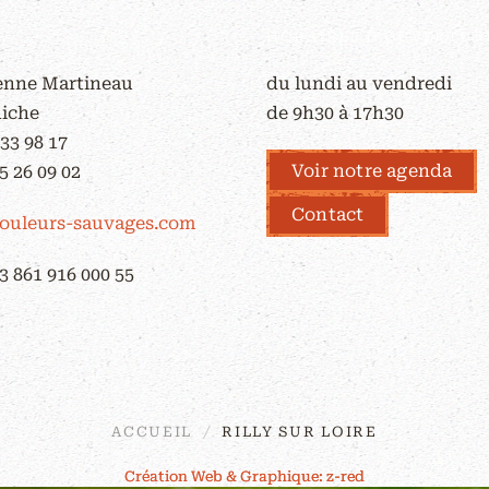
HORAIRES D'OUVERTUR
ienne Martineau
du lundi au vendredi
Riche
de 9h30 à 17h30
 33 98 17
Voir notre agenda
5 26 09 02
Contact
ouleurs-sauvages.com
3 861 916 000 55
ACCUEIL
RILLY SUR LOIRE
Création Web & Graphique: z-red