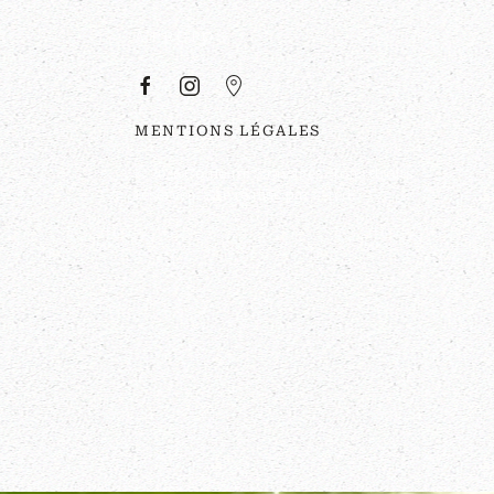
E
À PROPOS
MENTIONS LÉGALES
©
2026
Couleurs Sauvages. Tous droits
réservés. Site réalisé par
z-red
.