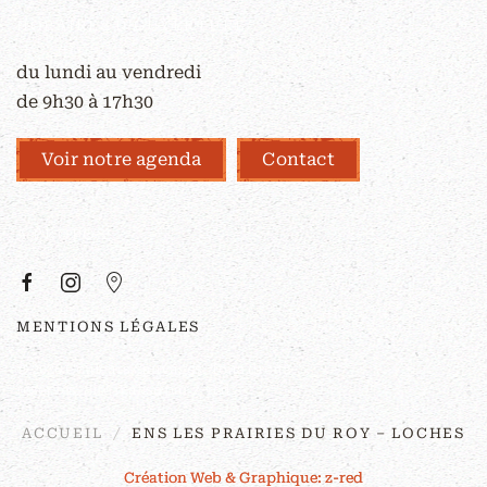
HORAIRES D'OUVERTURE
du lundi au vendredi
de 9h30 à 17h30
Voir notre agenda
Contact
À PROPOS
MENTIONS LÉGALES
©
2026
Couleurs Sauvages. Tous droits
réservés. Site réalisé par
z-red
.
ACCUEIL
ENS LES PRAIRIES DU ROY – LOCHES
Création Web & Graphique: z-red