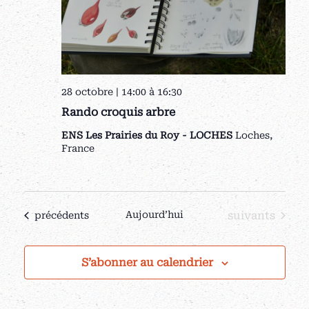
28 octobre | 14:00
à
16:30
Rando croquis arbre
ENS Les Prairies du Roy - LOCHES
Loches,
France
Évènements
Aujourd’hui
suivants
Évènements
précédents
S’abonner au calendrier