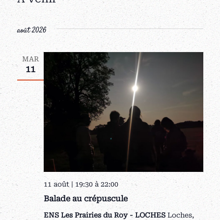
Sélectionnez
une
août 2026
date.
MAR
11
11 août | 19:30
à
22:00
Balade au crépuscule
ENS Les Prairies du Roy - LOCHES
Loches,