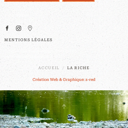
À PROPOS
MENTIONS LÉGALES
©
2026
Couleurs Sauvages. Tous droits
réservés. Site réalisé par
z-red
.
ACCUEIL
LA RICHE
Création Web & Graphique: z-red