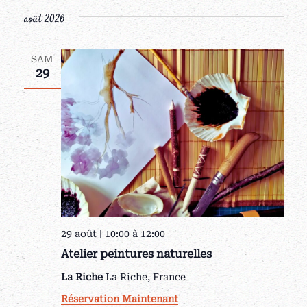
une
août 2026
date.
SAM
29
29 août | 10:00
à
12:00
Atelier peintures naturelles
La Riche
La Riche, France
Réservation Maintenant