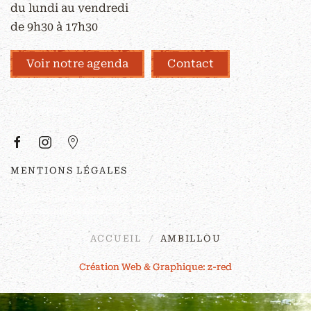
du lundi au vendredi
de 9h30 à 17h30
Voir notre agenda
Contact
À PROPOS
MENTIONS LÉGALES
©
2026
Couleurs Sauvages. Tous droits
réservés. Site réalisé par
z-red
.
ACCUEIL
AMBILLOU
Création Web & Graphique: z-red