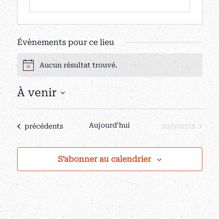
Évènements pour ce lieu
Aucun résultat trouvé.
Notice
À venir
Sélectionnez
une
Évènements
Aujourd’hui
suivants
Évènements
précédents
date.
S’abonner au calendrier