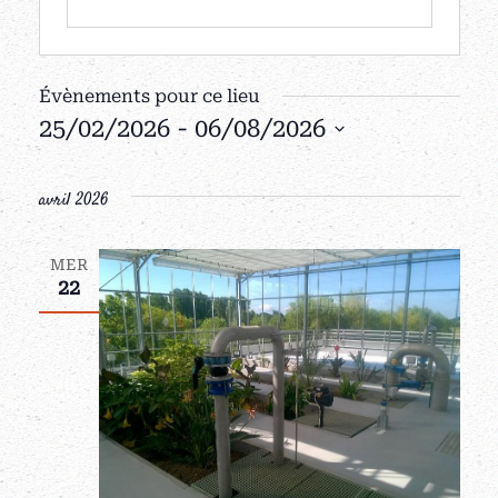
Évènements pour ce lieu
25/02/2026
 - 
06/08/2026
Sélectionnez
une
avril 2026
date.
MER
22