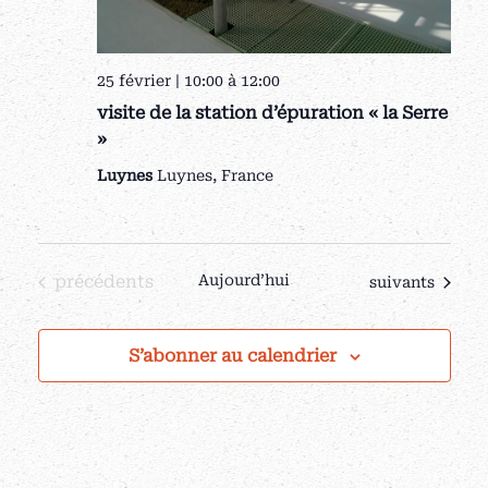
25 février | 10:00
à
12:00
visite de la station d’épuration « la Serre
»
Luynes
Luynes, France
Évènements
précédents
Aujourd’hui
Évènements
suivants
S’abonner au calendrier