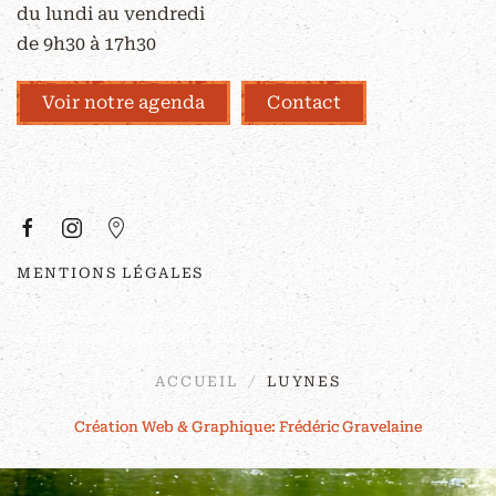
du lundi au vendredi
de 9h30 à 17h30
Voir notre agenda
Contact
À PROPOS
MENTIONS LÉGALES
©
2026
Couleurs Sauvages. Tous droits
réservés. Site réalisé par
z-red
.
ACCUEIL
LUYNES
Création Web & Graphique: Frédéric Gravelaine