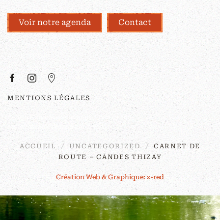
Voir notre agenda
Contact
À PROPOS
MENTIONS LÉGALES
©
2026
Couleurs Sauvages. Tous droits
réservés. Site réalisé par
z-red
.
ACCUEIL
UNCATEGORIZED
CARNET DE
ROUTE – CANDES THIZAY
Création Web & Graphique: z-red