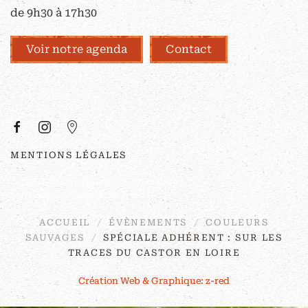
de 9h30 à 17h30
Voir notre agenda
Contact
À PROPOS
MENTIONS LÉGALES
©
2026
Couleurs Sauvages. Tous droits
réservés. Site réalisé par
z-red
.
ACCUEIL
ÉVÈNEMENTS
COULEURS
SAUVAGES
SPÉCIALE ADHÉRENT : SUR LES
TRACES DU CASTOR EN LOIRE
Création Web & Graphique: z-red